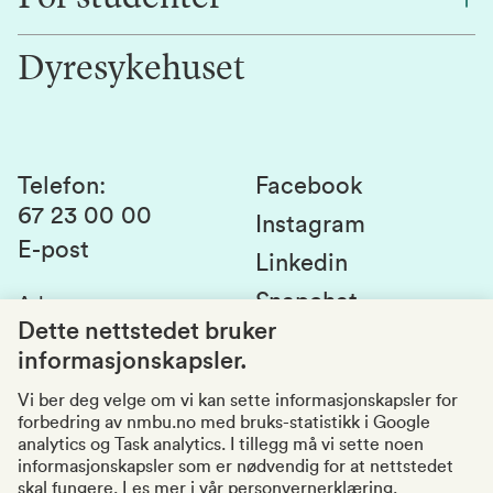
Jobb hos oss
Innovasjon
Dyresykehuset
Alumni
Studentlivet
Laboratorier og tjenester
Presse
Canvas
Bærekraftige NMBU
Kontakt oss
Studier og emner
Telefon
:
Facebook
67 23 00 00
Studenttinget
Instagram
E-post
Linkedin
Lag og foreninger
Snapchat
Adresse
:
Si fra om avvik
Postboks 5003
Dette nettstedet bruker
1432 Ås
informasjonskapsler.
Kvalitet i utdanningen
Organisasjonsnummer
:
969159570
Vi ber deg velge om vi kan sette informasjonskapsler for
forbedring av nmbu.no med bruks-statistikk i Google
Besøksadresser
analytics og Task analytics. I tillegg må vi sette noen
informasjonskapsler som er nødvendig for at nettstedet
skal fungere.
Les mer i vår personvernerklæring.