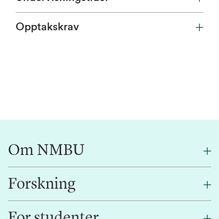
Opptakskrav
Om NMBU
Forskning
Om oss
Finn en ansatt
For studenter
Forskning