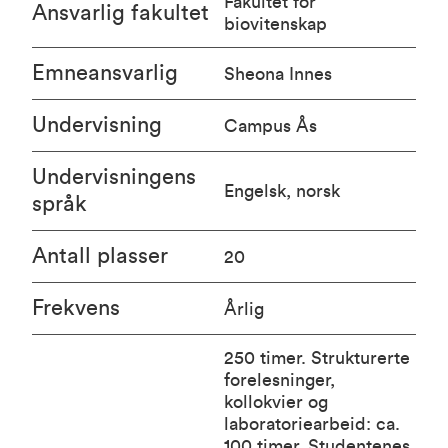
Fakultet for
Ansvarlig fakultet
biovitenskap
Emneansvarlig
Sheona Innes
Undervisning
Campus Ås
Undervisningens
Engelsk, norsk
språk
Antall plasser
20
Frekvens
Årlig
250 timer. Strukturerte
forelesninger,
kollokvier og
laboratoriearbeid: ca.
100 timer. Studentenes