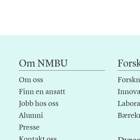
Om NMBU
Fors
Om oss
Forskn
Finn en ansatt
Innova
Jobb hos oss
Laborat
Alumni
Bærek
Presse
Kontakt oss