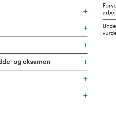
Forv
arbe
Unde
vurd
iddel og eksamen