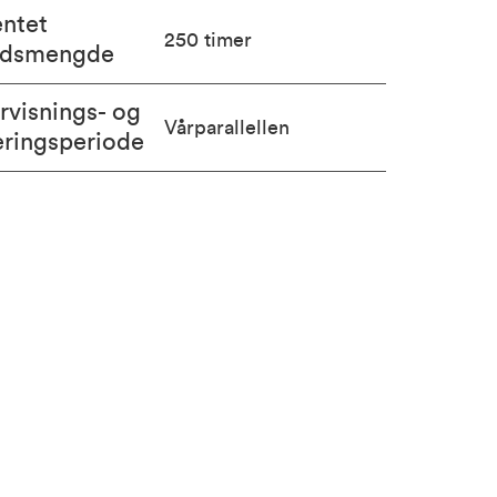
entet
250 timer
idsmengde
rvisnings- og
Vårparallellen
eringsperiode