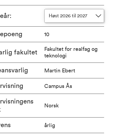
ieår
:
Høst 2026 til 2027
iepoeng
10
Fakultet for realfag og
rlig fakultet
teknologi
ansvarlig
Martin Ebert
rvisning
Campus Ås
rvisningens
Norsk
k
vens
årlig