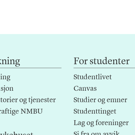
kning
For studenter
ing
Studentlivet
sjon
Canvas
orier og tjenester
Studier og emner
raftige NMBU
Studenttinget
Lag og foreninger
Si fra om avvik