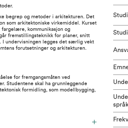
oder.
Stud
e begrep og metoder i arkitekturen. Det
on som arkitektoniske virkemiddel. Kurset
, fargelære, kommunikasjon og
Stud
r fremstillingsteknikk for planer, snitt
. I undervisningen legges det særlig vekt
ens forutsetninger og arkitekturen.
Ansva
Emne
tåelse for fremgangsmåten ved
Unde
er. Studentene skal ha grunnleggende
tektonisk formidling, som modellbygging,
Unde
språ
Frek