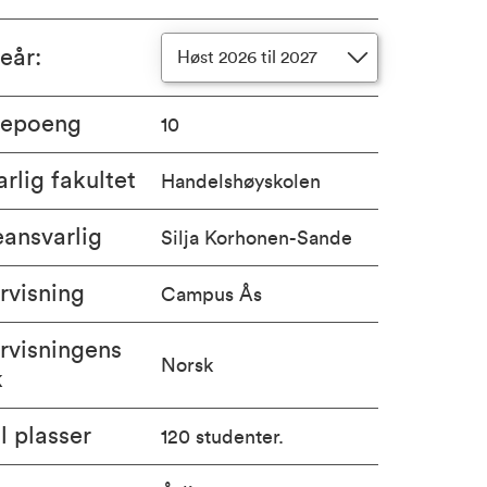
ieår
:
Høst 2026 til 2027
iepoeng
10
rlig fakultet
Handelshøyskolen
ansvarlig
Silja Korhonen-Sande
rvisning
Campus Ås
rvisningens
Norsk
k
l plasser
120 studenter.