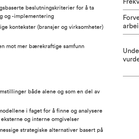
Frek
gsbaserte beslutningskriterier for å ta
ng og -implementering
Forv
arbe
llige kontekster (bransjer og virksomheter)
ngen mot mer bærekraftige samfunn
Unde
vurd
mstillinger både alene og som en del av
dellene i faget for å finne og analysere
 eksterne og interne omgivelser
ssige strategiske alternativer basert på