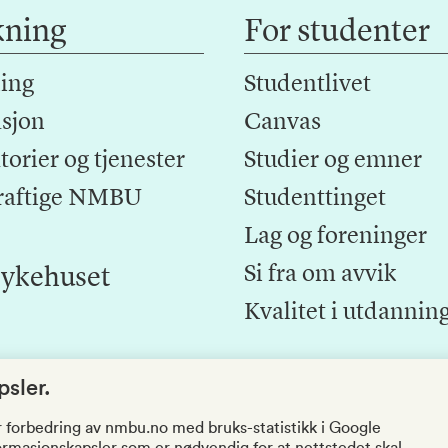
kning
For studenter
ing
Studentlivet
sjon
Canvas
orier og tjenester
Studier og emner
raftige NMBU
Studenttinget
Lag og foreninger
Si fra om avvik
ykehuset
Kvalitet i utdannin
sler.
r forbedring av nmbu.no med bruks-statistikk i Google