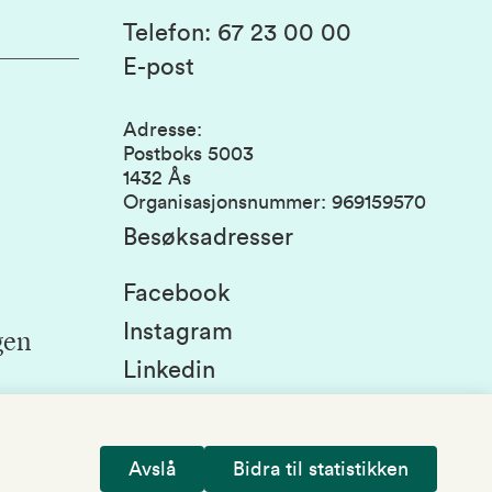
Telefon
:
67 23 00 00
E-post
Adresse
:
Postboks 5003
1432 Ås
Organisasjonsnummer
:
969159570
Besøksadresser
Facebook
Instagram
gen
Linkedin
Snapchat
Avslå
Bidra til statistikken