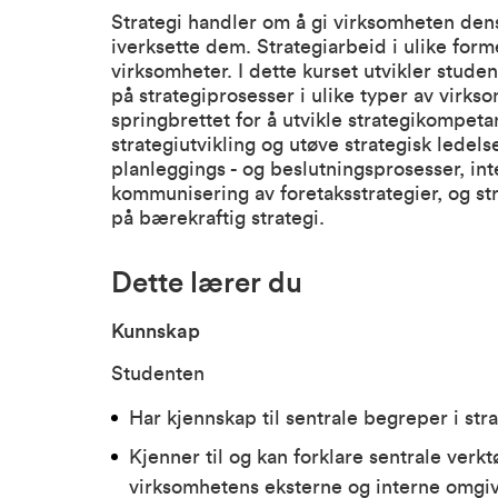
Strategi handler om å gi virksomheten dens 
iverksette dem. Strategiarbeid i ulike forme
virksomheter. I dette kurset utvikler stude
på strategiprosesser i ulike typer av virksom
springbrettet for å utvikle strategikompeta
strategiutvikling og utøve strategisk lede
planleggings - og beslutningsprosesser, in
kommunisering av foretaksstrategier, og s
på bærekraftig strategi.
Dette lærer du
Kunnskap
Studenten
Har kjennskap til sentrale begreper i str
Kjenner til og kan forklare sentrale verktø
virksomhetens eksterne og interne omgiv