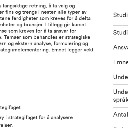
langsiktige retning, å ta valg og
r fins og trengs i nesten alle typer av
Stud
ntene ferdigheter som kreves for å delta
heter og bransjer. I tillegg gir kurset
nse som kreves for å ta ansvar for
Stud
lse. Temaer som behandles er strategiske
tern og ekstern analyse, formulering og
Ansva
trategiimplementering. Emnet legger vekt
Emne
Unde
Unde
språ
ategifaget
Antal
y i strategifaget for å analysere
elser.