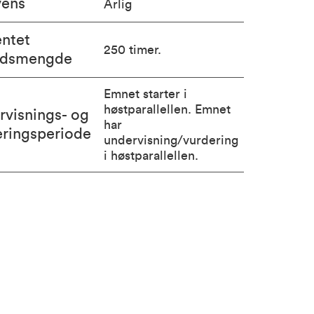
vens
Årlig
entet
250 timer.
idsmengde
Emnet starter i
høstparallellen. Emnet
rvisnings- og
har
eringsperiode
undervisning/vurdering
i høstparallellen.