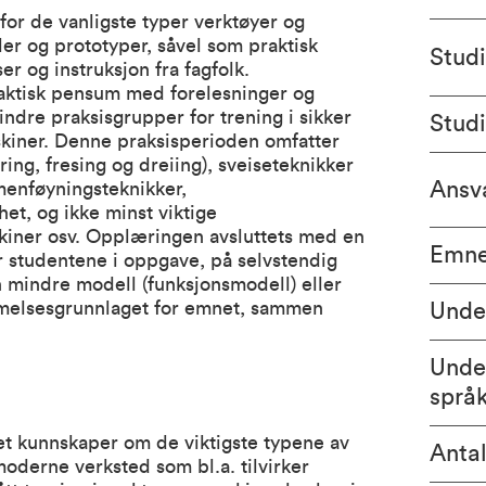
for de vanligste typer verktøyer og
ler og prototyper, såvel som praktisk
Stud
r og instruksjon fra fagfolk.
raktisk pensum med forelesninger og
ndre praksisgrupper for trening i sikker
Stud
skiner. Denne praksisperioden omfatter
ring, fresing og dreiing), sveiseteknikker
Ansva
menføyningsteknikker,
et, og ikke minst viktige
skiner osv. Opplæringen avsluttets med en
Emne
år studentene i oppgave, på selvstendig
n mindre modell (funksjonsmodell) eller
mmelsesgrunnlaget for emnet, sammen
Unde
Unde
språ
t kunnskaper om de viktigste typene av
Antal
oderne verksted som bl.a. tilvirker