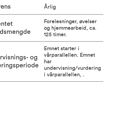
vens
Årlig
Forelesninger, øvelser
entet
og hjemmearbeid, ca.
idsmengde
125 timer.
Emnet starter i
vårparallellen. Emnet
rvisnings- og
har
eringsperiode
undervisning/vurdering
i vårparallellen, .