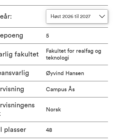
ieår
:
Høst 2026 til 2027
iepoeng
5
Fakultet for realfag og
rlig fakultet
teknologi
ansvarlig
Øyvind Hansen
rvisning
Campus Ås
rvisningens
Norsk
k
l plasser
48