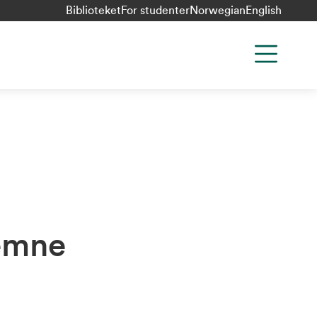
Biblioteket
For studenter
Norwegian
English
semne