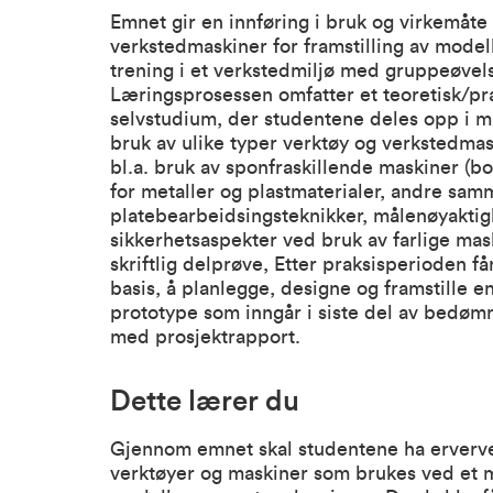
Emnet gir en innføring i bruk og virkemåte 
verkstedmaskiner for framstilling av model
trening i et verkstedmiljø med gruppeøvelse
Læringsprosessen omfatter et teoretisk/p
selvstudium, der studentene deles opp i mi
bruk av ulike typer verktøy og verkstedma
bl.a. bruk av sponfraskillende maskiner (bo
for metaller og plastmaterialer, andre sam
platebearbeidsingsteknikker, målenøyaktigh
sikkerhetsaspekter ved bruk av farlige ma
skriftlig delprøve, Etter praksisperioden f
basis, å planlegge, designe og framstille e
prototype som inngår i siste del av bedø
med prosjektrapport.
Dette lærer du
Gjennom emnet skal studentene ha erverve
verktøyer og maskiner som brukes ved et m