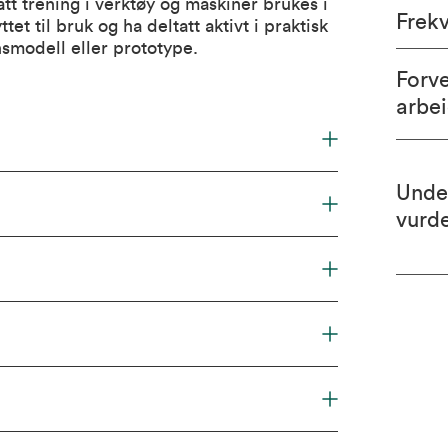
tt trening i verktøy og maskiner brukes i
Frek
t til bruk og ha deltatt aktivt i praktisk
nsmodell eller prototype.
Forv
arbe
Unde
vurd