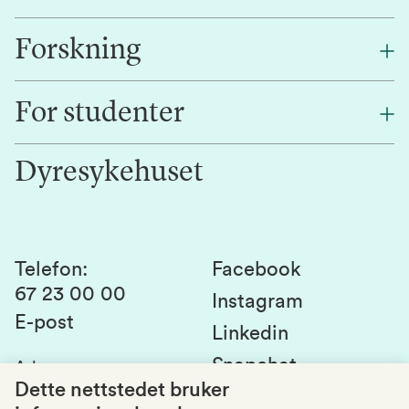
Forskning
Om oss
Finn en ansatt
For studenter
Forskning
Jobb hos oss
Innovasjon
Dyresykehuset
Alumni
Studentlivet
Laboratorier og tjenester
Presse
Canvas
Bærekraftige NMBU
Kontakt oss
Studier og emner
Telefon
:
Facebook
67 23 00 00
Studenttinget
Instagram
E-post
Linkedin
Lag og foreninger
Snapchat
Adresse
:
Si fra om avvik
Postboks 5003
Dette nettstedet bruker
1432 Ås