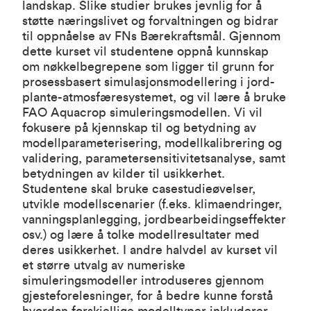
landskap. Slike studier brukes jevnlig for å
støtte næringslivet og forvaltningen og bidrar
til oppnåelse av FNs Bærekraftsmål. Gjennom
dette kurset vil studentene oppnå kunnskap
om nøkkelbegrepene som ligger til grunn for
prosessbasert simulasjonsmodellering i jord-
plante-atmosfæresystemet, og vil lære å bruke
FAO Aquacrop simuleringsmodellen. Vi vil
fokusere på kjennskap til og betydning av
modellparameterisering, modellkalibrering og
validering, parametersensitivitetsanalyse, samt
betydningen av kilder til usikkerhet.
Studentene skal bruke casestudieøvelser,
utvikle modellscenarier (f.eks. klimaendringer,
vanningsplanlegging, jordbearbeidingseffekter
osv.) og lære å tolke modellresultater med
deres usikkerhet. I andre halvdel av kurset vil
et større utvalg av numeriske
simuleringsmodeller introduseres gjennom
gjesteforelesninger, for å bedre kunne forstå