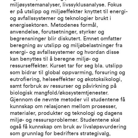
miljøsystemanalyser, livssyklusanalyse. Fokus
er på utslipp og miljøeffekter knyttet til energi-
og avfallssystemer og teknologier brukt i
energisektoren. Metodenes formål,
anvendelse, forutsetninger, styrker og
begrensninger blir diskutert. Emnet omfatter
beregning av utslipp og miljøbelastninger fra
energi- og avfallssystemer og hvordan disse
kan benyttes til å beregne miljø- og
ressurseffekter. Kurset tar for seg bla. utslipp
som bidrar til global oppvarming, forsuring og
eutrofiering, helseeffekter og økotoksikologi,
samt forbruk av ressurser og påvirkning på
biologisk mangfold/økosystemtjenester.
Gjennom de nevnte metoder vil studentene få
kunnskap om relasjonen mellom prosesser,
materialer, produkter og teknologi og dagens
miljø- og ressursproblemer. Studentene skal
også få kunnskap om bruk av livsløpsvurdering
som grunnlag for bedrifters strategivalg,