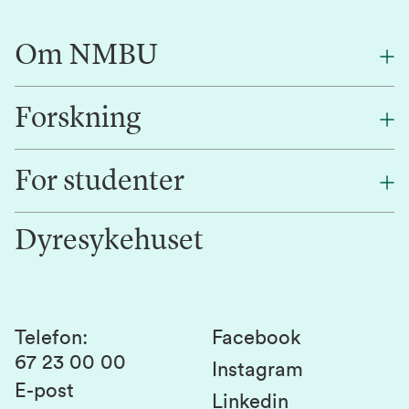
Om NMBU
Forskning
Om oss
Finn en ansatt
For studenter
Forskning
Jobb hos oss
Innovasjon
Dyresykehuset
Alumni
Studentlivet
Laboratorier og tjenester
Presse
Canvas
Bærekraftige NMBU
Kontakt oss
Studier og emner
Telefon
:
Facebook
67 23 00 00
Studenttinget
Instagram
E-post
Linkedin