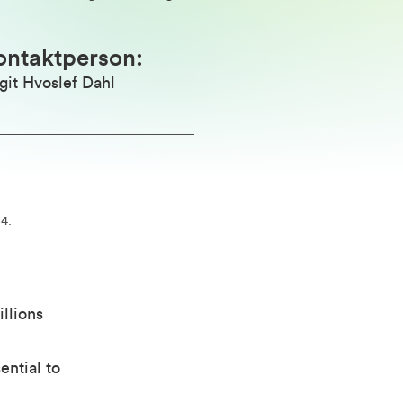
ontaktperson
:
git Hvoslef Dahl
4.
illions
ential to