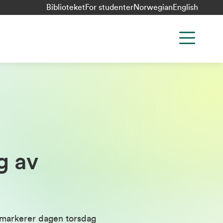
Biblioteket
For studenter
Norwegian
English
g av
 markerer dagen torsdag