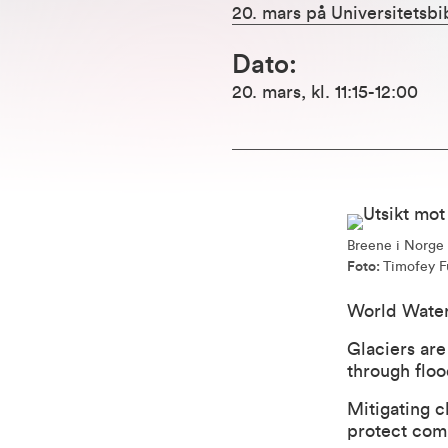
20. mars på Universitetsbib
Dato
:
20. mars
,
kl. 11:15
-12:00
Breene i Norge 
Foto:
Timofey F
World Water
Glaciers are
through floo
Mitigating c
protect com