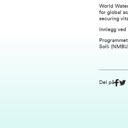
World Water
for global a
securing vit
Innlegg ved
Programmet 
Solli (NMBU
Del på