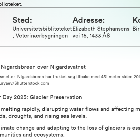
lioteket.
Sted
:
Adresse
:
K
Universitetsbiblitoteket
Elizabeth Stephansens
Bir
, Veterinærbygningen
vei 15, 1433 ÅS
smelter. Nigardsbreen har trukket seg tilbake med 451 meter siden 201
uryaev/Shutterstock.com
 Day 2025: Glacier Preservation
 melting rapidly, disrupting water flows and affecting m
ds, droughts, and rising sea levels.
limate change and adapting to the loss of glaciers is ess
munities and ecosystems.