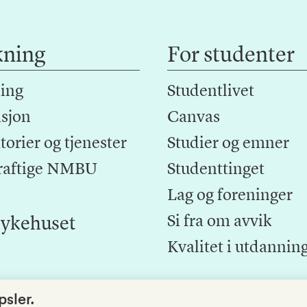
kning
For studenter
ing
Studentlivet
sjon
Canvas
orier og tjenester
Studier og emner
raftige NMBU
Studenttinget
Lag og foreninger
Si fra om avvik
ykehuset
Kvalitet i utdannin
sler.