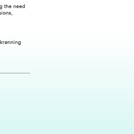
g the need
sions,
krønning