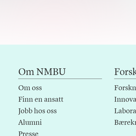
Om NMBU
Fors
Om oss
Forskn
Finn en ansatt
Innova
Jobb hos oss
Laborat
Alumni
Bærek
Presse