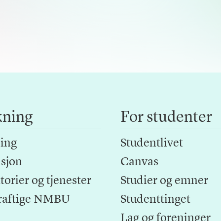
kning
For studenter
ing
Studentlivet
sjon
Canvas
orier og tjenester
Studier og emner
raftige NMBU
Studenttinget
Lag og foreninger