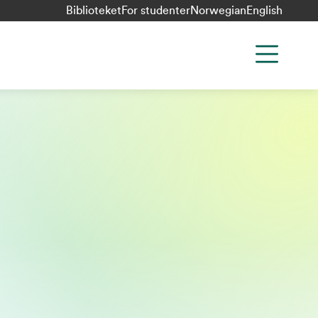
Biblioteket
For studenter
Norwegian
English