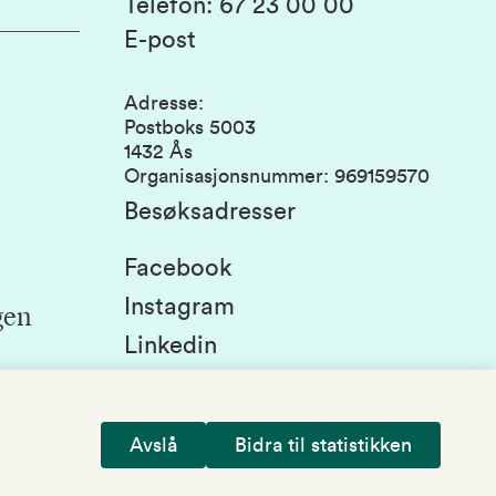
Telefon
:
67 23 00 00
E-post
Adresse
:
Postboks 5003
1432 Ås
Organisasjonsnummer
:
969159570
Besøksadresser
Facebook
Instagram
gen
Linkedin
Snapchat
Avslå
Bidra til statistikken