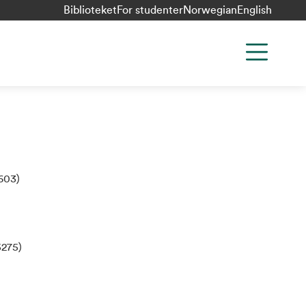
Biblioteket
For studenter
Norwegian
English
603)
5275)