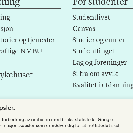
kning
For studenter
ing
Studentlivet
sjon
Canvas
orier og tjenester
Studier og emner
raftige NMBU
Studenttinget
Lag og foreninger
Si fra om avvik
ykehuset
Kvalitet i utdannin
sler.
r forbedring av nmbu.no med bruks-statistikk i Google
nformasjonskapsler som er nødvendig for at nettstedet skal