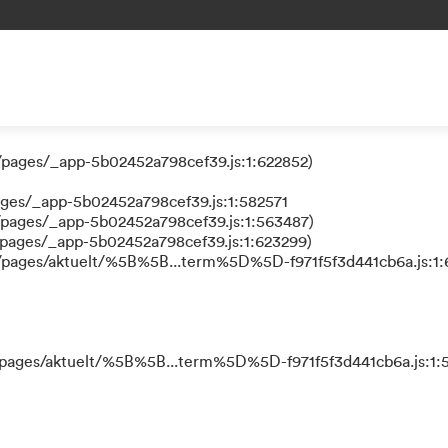
 a function
/pages/_app-5b02452a798cef39.js:1:624111)
/pages/_app-5b02452a798cef39.js:1:622852)
ages/_app-5b02452a798cef39.js:1:582571
/pages/_app-5b02452a798cef39.js:1:563487)
/pages/_app-5b02452a798cef39.js:1:623299)
s/pages/aktuelt/%5B%5B...term%5D%5D-f971f5f3d441cb6a.js:1:
s/pages/aktuelt/%5B%5B...term%5D%5D-f971f5f3d441cb6a.js:1: