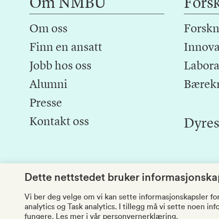
Om NMBU
Fors
Om oss
Forskn
Finn en ansatt
Innova
Jobb hos oss
Laborat
Alumni
Bærek
Presse
Kontakt oss
Dyres
Dette nettstedet bruker informasjonskap
Vi ber deg velge om vi kan sette informasjonskapsler fo
analytics og Task analytics. I tillegg må vi sette noen i
fungere.
Les mer i vår personvernerklæring.