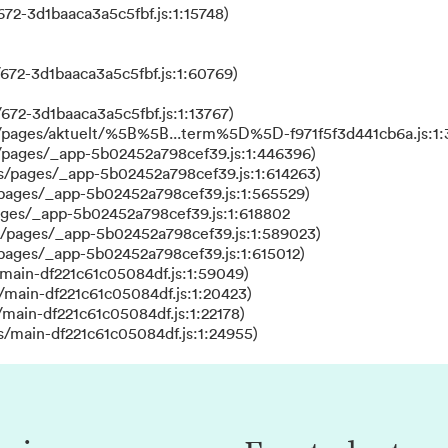
72-3d1baaca3a5c5fbf.js:1:15748)
672-3d1baaca3a5c5fbf.js:1:60769)
672-3d1baaca3a5c5fbf.js:1:13767)
s/pages/aktuelt/%5B%5B...term%5D%5D-f971f5f3d441cb6a.js:1:
/pages/_app-5b02452a798cef39.js:1:446396)
s/pages/_app-5b02452a798cef39.js:1:614263)
/pages/_app-5b02452a798cef39.js:1:565529)
ages/_app-5b02452a798cef39.js:1:618802
s/pages/_app-5b02452a798cef39.js:1:589023)
/pages/_app-5b02452a798cef39.js:1:615012)
main-df221c61c05084df.js:1:59049)
/main-df221c61c05084df.js:1:20423)
main-df221c61c05084df.js:1:22178)
s/main-df221c61c05084df.js:1:24955)