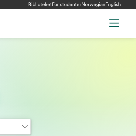
Biblioteket
For studenter
Norwegian
English