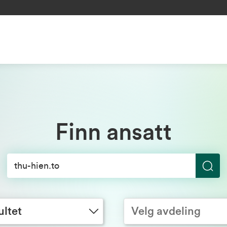
Finn ansatt
S
Velg avdeling
ø
k
ultet
Velg avdeling