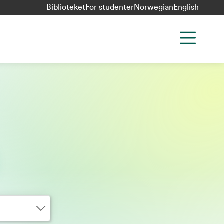
Biblioteket
For studenter
Norwegian
English