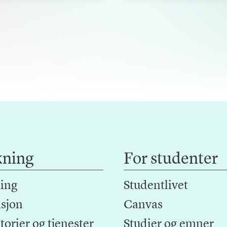
kning
For studenter
ing
Studentlivet
sjon
Canvas
orier og tjenester
Studier og emner