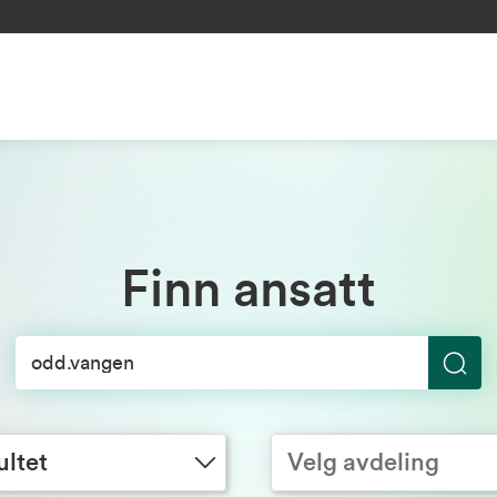
Finn ansatt
S
Velg avdeling
ø
k
ultet
Velg avdeling