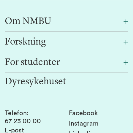
Om NMBU
Forskning
Om oss
Finn en ansatt
For studenter
Forskning
Jobb hos oss
Innovasjon
Dyresykehuset
Alumni
Studentlivet
Laboratorier og tjenester
Presse
Canvas
Bærekraftige NMBU
Kontakt oss
Studier og emner
Telefon
:
Facebook
67 23 00 00
Studenttinget
Instagram
E-post