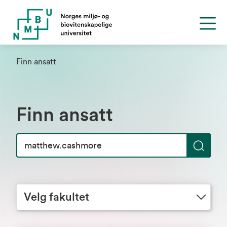
Finn ansatt
Finn ansatt
S
ø
Velg fakultet
k
Velg fakultet
Velg avdeling