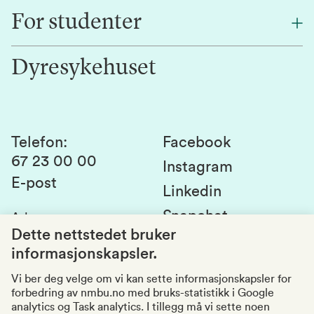
Finn en ansatt
For studenter
Forskning
Jobb hos oss
Innovasjon
Dyresykehuset
Alumni
Studentlivet
Laboratorier og tjenester
Presse
Canvas
Bærekraftige NMBU
Kontakt oss
Studier og emner
Telefon
:
Facebook
67 23 00 00
Studenttinget
Instagram
E-post
Linkedin
Lag og foreninger
Snapchat
Adresse
:
Si fra om avvik
Postboks 5003
Dette nettstedet bruker
1432 Ås
informasjonskapsler.
Kvalitet i utdanningen
Organisasjonsnummer
:
969159570
Vi ber deg velge om vi kan sette informasjonskapsler for
forbedring av nmbu.no med bruks-statistikk i Google
Besøksadresser
analytics og Task analytics. I tillegg må vi sette noen