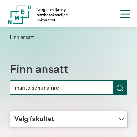
Finn ansatt
Finn ansatt
S
ø
Velg fakultet
k
Velg fakultet
Velg avdeling