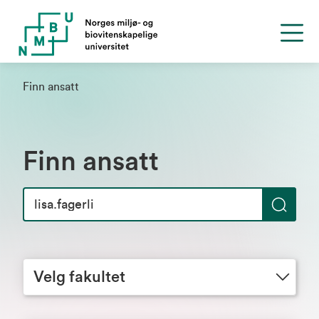
Finn ansatt
Finn ansatt
S
ø
Velg fakultet
k
Velg fakultet
Velg avdeling