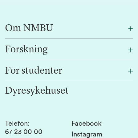
Om NMBU
Forskning
Om oss
Finn en ansatt
For studenter
Forskning
Jobb hos oss
Innovasjon
Dyresykehuset
Alumni
Studentlivet
Laboratorier og tjenester
Presse
Canvas
Bærekraftige NMBU
Kontakt oss
Studier og emner
Telefon
:
Facebook
67 23 00 00
Studenttinget
Instagram