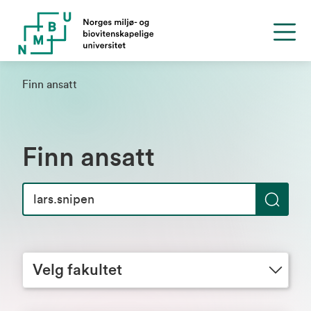
Finn ansatt
Finn ansatt
S
ø
Velg fakultet
k
Velg fakultet
Velg avdeling