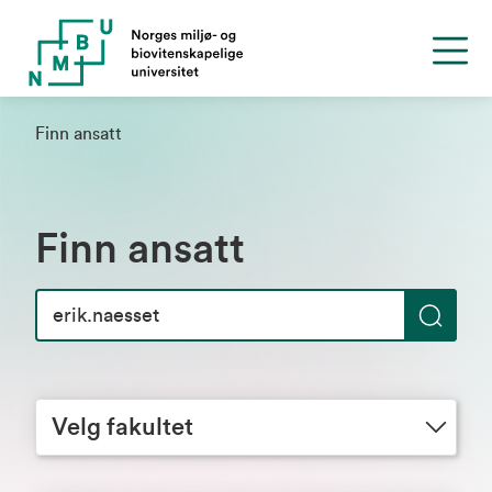
Finn ansatt
Finn ansatt
S
ø
Velg fakultet
k
Velg fakultet
Velg avdeling