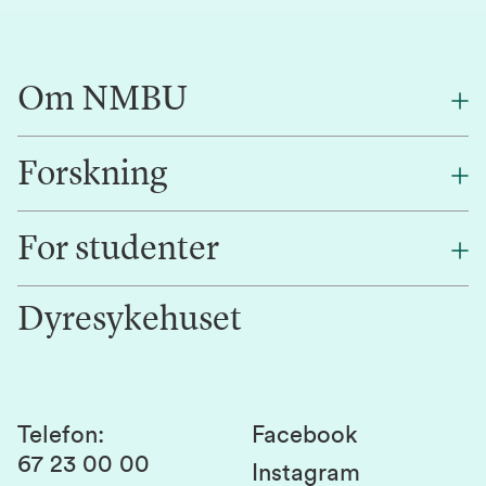
Om NMBU
Forskning
Om oss
Finn en ansatt
For studenter
Forskning
Jobb hos oss
Innovasjon
Dyresykehuset
Alumni
Studentlivet
Laboratorier og tjenester
Presse
Canvas
Bærekraftige NMBU
Kontakt oss
Studier og emner
Telefon
:
Facebook
67 23 00 00
Studenttinget
Instagram