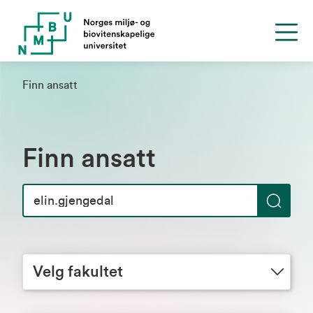
Finn ansatt
Finn ansatt
S
ø
Velg fakultet
k
Velg fakultet
Velg avdeling