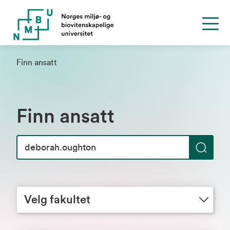
Finn ansatt
Finn ansatt
S
ø
Velg fakultet
k
Velg fakultet
Velg avdeling