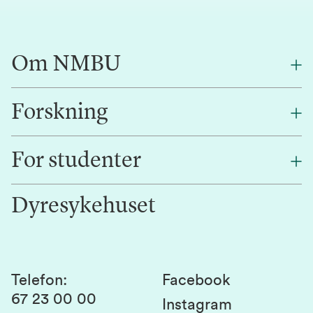
Om NMBU
Forskning
Om oss
Finn en ansatt
For studenter
Forskning
Jobb hos oss
Innovasjon
Dyresykehuset
Alumni
Studentlivet
Laboratorier og tjenester
Presse
Canvas
Bærekraftige NMBU
Kontakt oss
Studier og emner
Telefon
:
Facebook
67 23 00 00
Studenttinget
Instagram