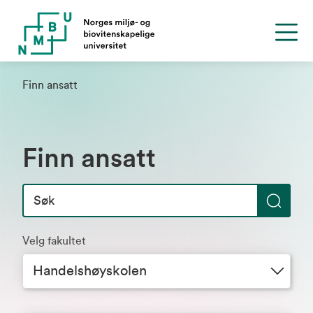
Finn ansatt
Finn ansatt
S
ø
Velg fakultet
k
Handelshøyskolen
Velg avdeling