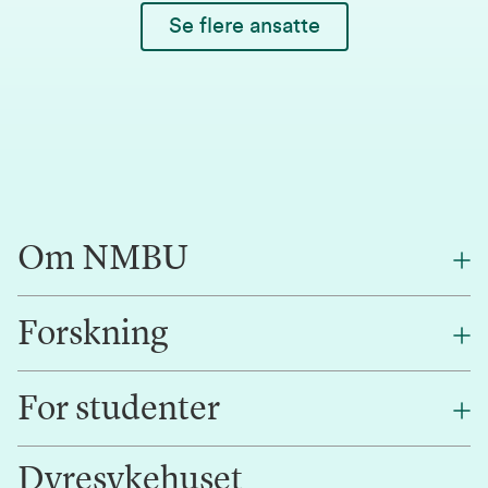
Se flere ansatte
Om NMBU
Forskning
Om oss
Finn en ansatt
For studenter
Forskning
Jobb hos oss
Innovasjon
Dyresykehuset
Alumni
Studentlivet