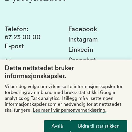
Laboratorier og tjenester
Presse
Canvas
Bærekraftige NMBU
Kontakt oss
Studier og emner
Telefon
:
Facebook
67 23 00 00
Studenttinget
Instagram
E-post
Linkedin
Lag og foreninger
Snapchat
Adresse
:
Si fra om avvik
Postboks 5003
Dette nettstedet bruker
1432 Ås
informasjonskapsler.
Kvalitet i utdanningen
Organisasjonsnummer
:
969159570
Vi ber deg velge om vi kan sette informasjonskapsler for
forbedring av nmbu.no med bruks-statistikk i Google
Besøksadresser
analytics og Task analytics. I tillegg må vi sette noen
informasjonskapsler som er nødvendig for at nettstedet
skal fungere.
Les mer i vår personvernerklæring.
Tilgjengelighetserklæring
Personvernerklæring
Avslå
Bidra til statistikken
Endre cookies