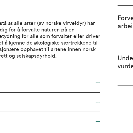
Forv
tå at alle arter (av norske virveldyr) har
arbe
ig for å forvalte naturen på en
tydning for alle som forvalter eller driver
et å kjenne de økologiske særtrekkene til
lusjonære opphavet til artene innen norsk
ett og selskapsdyrhold.
Unde
vurd