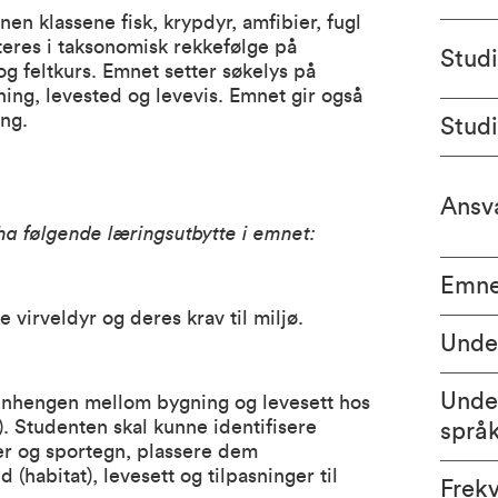
nen klassene fisk, krypdyr, amfibier, fugl
teres i taksonomisk rekkefølge på
Stud
og feltkurs. Emnet setter søkelys på
ning, levested og levevis. Emnet gir også
ing.
Stud
Ansva
 ha følgende læringsutbytte i emnet:
Emne
virveldyr og deres krav til miljø.
Unde
Unde
enhengen mellom bygning og levesett hos
). Studenten skal kunne identifisere
språ
yder og sportegn, plassere dem
 (habitat), levesett og tilpasninger til
Frek