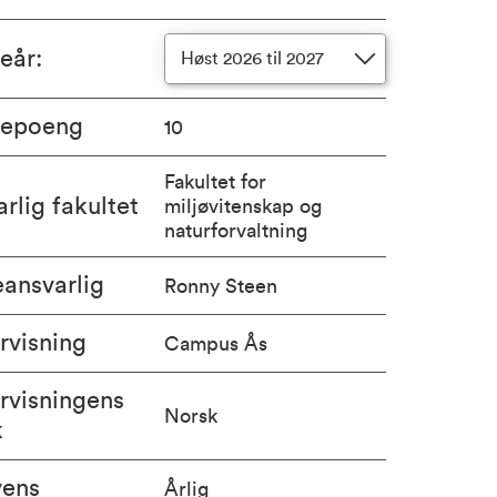
ieår
:
Høst 2026 til 2027
iepoeng
10
Fakultet for
rlig fakultet
miljøvitenskap og
naturforvaltning
ansvarlig
Ronny Steen
rvisning
Campus Ås
rvisningens
Norsk
k
vens
Årlig