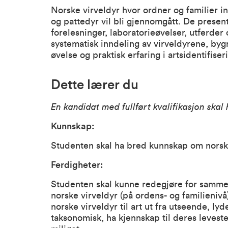
Norske virveldyr hvor ordner og familier in
og pattedyr vil bli gjennomgått. De presen
forelesninger, laboratorieøvelser, utferder 
systematisk inndeling av virveldyrene, byg
øvelse og praktisk erfaring i artsidentifiser
Dette lærer du
En kandidat med fullført kvalifikasjon skal
Kunnskap:
Studenten skal ha bred kunnskap om norske 
Ferdigheter:
Studenten skal kunne redegjøre for samm
norske virveldyr (på ordens- og familienivå
norske virveldyr til art ut fra utseende, l
taksonomisk, ha kjennskap til deres levested