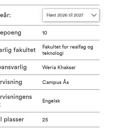
ieår
:
Høst 2026 til 2027
iepoeng
10
Fakultet for realfag og
rlig fakultet
teknologi
ansvarlig
Weria Khaksar
rvisning
Campus Ås
rvisningens
Engelsk
k
l plasser
25