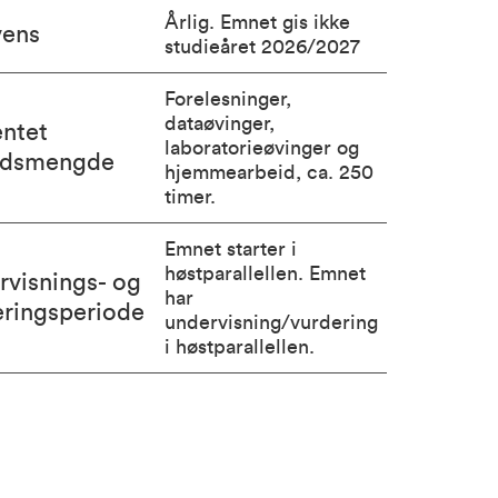
Årlig. Emnet gis ikke
vens
studieåret 2026/2027
Forelesninger,
dataøvinger,
entet
laboratorieøvinger og
idsmengde
hjemmearbeid, ca. 250
timer.
Emnet starter i
høstparallellen. Emnet
rvisnings- og
har
eringsperiode
undervisning/vurdering
i høstparallellen.