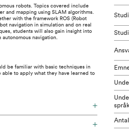
nomous robots. Topics covered include
ller and mapping using SLAM algorithms.
Stud
ogether with the framework ROS (Robot
ot navigation in simulation and on real
ques, students will also gain insight into
Stud
in autonomous navigation.
Ansva
ld be familiar with basic techniques in
Emne
 able to apply what they have learned to
Unde
Unde
språ
Antal