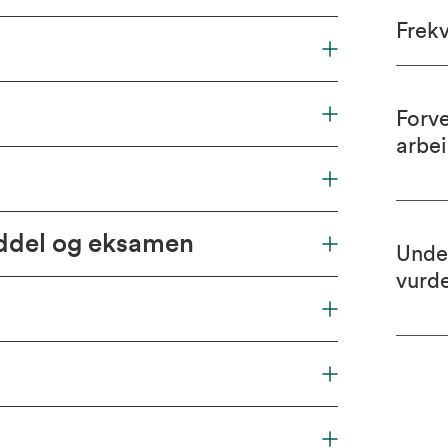
Frek
Forv
arbe
iddel og eksamen
Unde
vurd