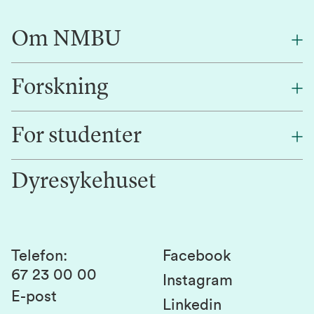
Om NMBU
Forskning
Om oss
Finn en ansatt
For studenter
Forskning
Jobb hos oss
Innovasjon
Dyresykehuset
Alumni
Studentlivet
Laboratorier og tjenester
Presse
Canvas
Bærekraftige NMBU
Kontakt oss
Studier og emner
Telefon
:
Facebook
67 23 00 00
Studenttinget
Instagram
E-post
Linkedin
Lag og foreninger