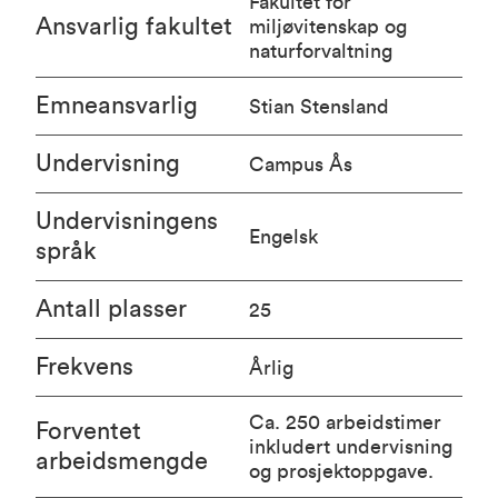
Fakultet for
Ansvarlig fakultet
miljøvitenskap og
naturforvaltning
Emneansvarlig
Stian Stensland
Undervisning
Campus Ås
Undervisningens
Engelsk
språk
Antall plasser
25
Frekvens
Årlig
Ca. 250 arbeidstimer
Forventet
inkludert undervisning
arbeidsmengde
og prosjektoppgave.