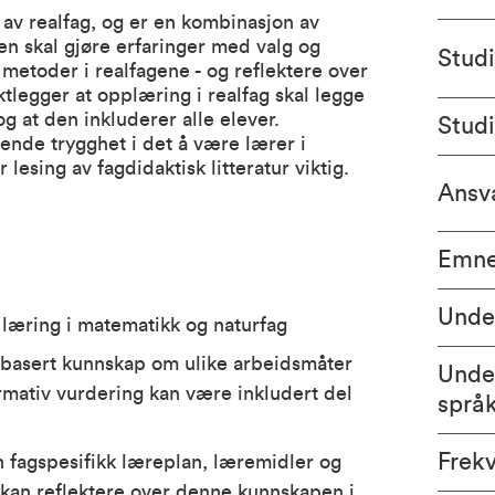
av realfag, og er en kombinasjon av
n skal gjøre erfaringer med valg og
Stud
metoder i realfagene - og reflektere over
ktlegger at opplæring i realfag skal legge
 og at den inkluderer alle elever.
Stud
ende trygghet i det å være lærer i
 lesing av fagdidaktisk litteratur viktig.
Ansva
Emne
Unde
læring i matematikk og naturfag
sbasert kunnskap om ulike arbeidsmåter
Unde
mativ vurdering kan være inkludert del
språ
Frek
fagspesifikk læreplan, læremidler og
 kan reflektere over denne kunnskapen i