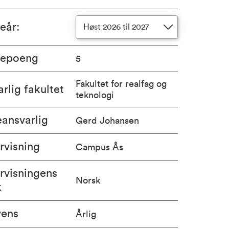
ieår
:
Høst 2026 til 2027
iepoeng
5
Fakultet for realfag og
rlig fakultet
teknologi
ansvarlig
Gerd Johansen
rvisning
Campus Ås
rvisningens
Norsk
k
vens
Årlig