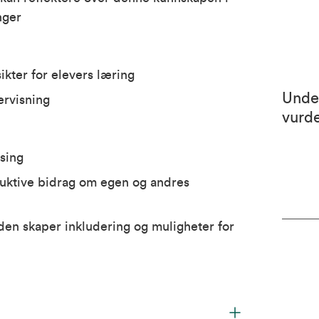
nger
kter for elevers læring
Unde
ervisning
vurd
sing
truktive bidrag om egen og andres
t den skaper inkludering og muligheter for