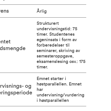
vens
Årlig
Strukturert
undervisningstid: 75
timer. Studentenes
egeninsats i form av
entet
forberedelser til
idsmengde
seminarer, skriving av
semesteroppgave,
eksamenslesing osv.: 175
timer.
Emnet starter i
høstparallellen. Emnet
rvisnings- og
har
eringsperiode
undervisning/vurdering
i høstparallellen