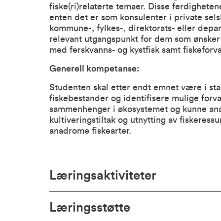
fiske(ri)relaterte temaer. Disse ferdighe
enten det er som konsulenter i private sel
kommune-, fylkes-, direktorats- eller depa
relevant utgangspunkt for dem som ønsker å
med ferskvanns- og kystfisk samt fiskeforva
Generell kompetanse:
Studenten skal etter endt emnet være i stand
fiskebestander og identifisere mulige forva
sammenhenger i økosystemet og kunne anal
kultiveringstiltak og utnytting av fiskeressu
anadrome fiskearter.
Læringsaktiviteter
Læringsstøtte