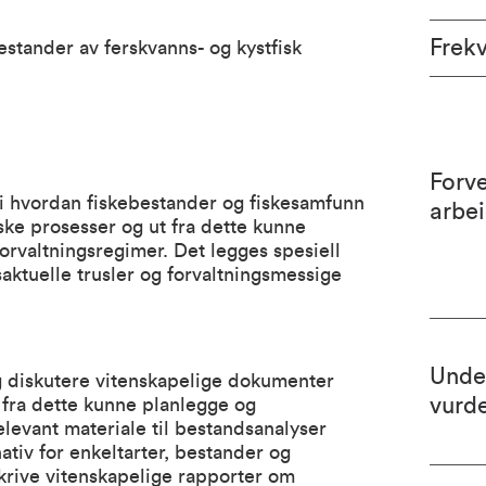
Frek
bestander av ferskvanns- og kystfisk
Forv
 i hvordan fiskebestander og fiskesamfunn
arbe
iske prosesser og ut fra dette kunne
orvaltningsregimer. Det legges spesiell
aktuelle trusler og forvaltningsmessige
Unde
g diskutere vitenskapelige dokumenter
vurd
t fra dette kunne planlegge og
elevant materiale til bestandsanalyser
nativ for enkeltarter, bestander og
krive vitenskapelige rapporter om