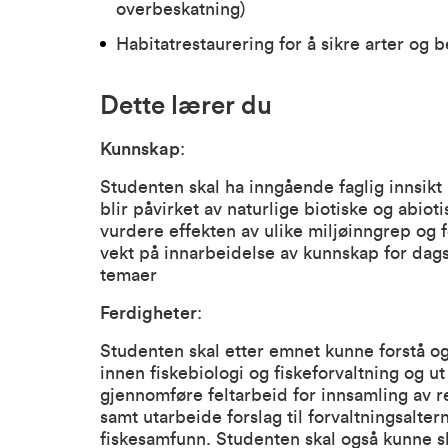
overbeskatning)
Habitatrestaurering for å sikre arter og 
Dette lærer du
Kunnskap
:
Studenten skal ha inngående faglig innsikt
blir påvirket av naturlige biotiske og abiot
vurdere effekten av ulike miljøinngrep og f
vekt på innarbeidelse av kunnskap for dags
temaer
Ferdigheter
:
Studenten skal etter emnet kunne forstå o
innen fiskebiologi og fiskeforvaltning og u
gjennomføre feltarbeid for innsamling av r
samt utarbeide forslag til forvaltningsalter
fiskesamfunn. Studenten skal også kunne s