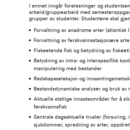
I emnet inngår forelesninger og studentsemi
arbeid/gruppearbeid med semesteroppgave,
grupper av studenter. Studentene skal gj
Forvaltning av anadrome arter (atlantisk l
Forvaltning av ferskvannsstasjonære arter
Fiskeetende fisk og betydning av fiskee
Betydning av intra- og interspesifikk kon
manipulering med bestander
Redskapsseleksjon og innsamlingsmetode
Bestandsdynamiske analyser og bruk av m
Aktuelle statlige innsatsområder for å si
ferskvannsfisk
Sentrale dagsaktuelle trusler (forsuring, 
sjukdommer, spredning av arter, oppdret