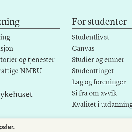
kning
For studenter
ing
Studentlivet
sjon
Canvas
orier og tjenester
Studier og emner
raftige NMBU
Studenttinget
Lag og foreninger
Si fra om avvik
ykehuset
Kvalitet i utdannin
sler.