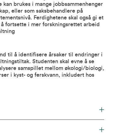
tene kan brukes i mange jobbsammenhenger
skap, eller som saksbehandlere på
rtementsnivå. Ferdighetene skal også gi et
 fortsette i mer forskningsrettet arbeid
ltning
 til å identifisere årsaker til endringer i
ltningstiltak. Studenten skal evne å se
ysere samspillet mellom økologi/biologi,
rser i kyst- og ferskvann, inkludert hos