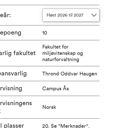
ieår
:
Høst 2026 til 2027
iepoeng
10
Fakultet for
rlig fakultet
miljøvitenskap og
naturforvaltning
ansvarlig
Thrond Oddvar Haugen
rvisning
Campus Ås
rvisningens
Norsk
k
l plasser
20. Se "Merknader".