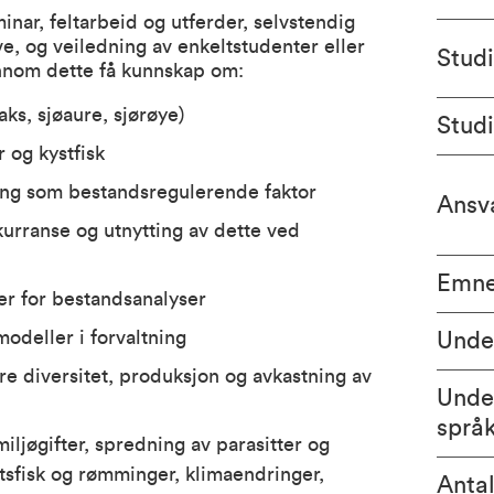
nar, feltarbeid og utferder, selvstendig
 og veiledning av enkeltstudenter eller
Stud
ennom dette få kunnskap om:
aks, sjøaure, sjørøye)
Stud
 og kystfisk
ting som bestandsregulerende faktor
Ansva
kurranse og utnytting av dette ved
Emne
r for bestandsanalyser
odeller i forvaltning
Unde
kre diversitet, produksjon og avkastning av
Unde
språ
miljøgifter, spredning av parasitter og
tsfisk og rømminger, klimaendringer,
Antal