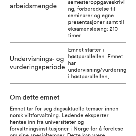
semesteroppgaveskrivi
arbeidsmengde
ng, forberedelse til
seminarer og egne
presentasjoner samt til
eksamenslesing: 210
timer.
Emnet starter i
høstparallellen. Emnet
Undervisnings- og
har
vurderingsperiode
undervisning/vurdering
i høstparallellen, .
Om dette emnet
Emnet tar for seg dagsaktuelle temaer innen
norsk viltforvaltning. Ledende eksperter
hentes inn fra universiteter og
forvaltningsinstitusjoner i Norge for å forelese
om sine spesialtemaer. Dette kan være