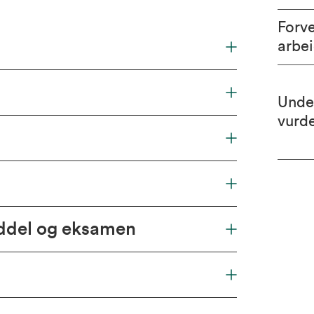
Forv
arbe
Unde
vurd
iddel og eksamen