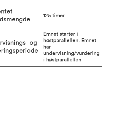
entet
125 timer
idsmengde
Emnet starter i
høstparallellen. Emnet
rvisnings- og
har
eringsperiode
undervisning/vurdering
i høstparallellen