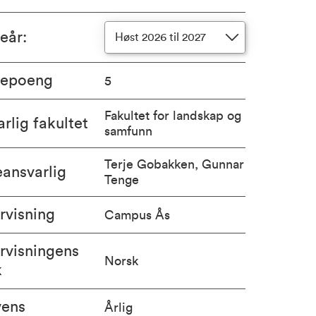
ieår
:
Høst 2026 til 2027
iepoeng
5
Fakultet for landskap og
rlig fakultet
samfunn
Terje Gobakken, Gunnar
ansvarlig
Tenge
rvisning
Campus Ås
rvisningens
Norsk
k
vens
Årlig