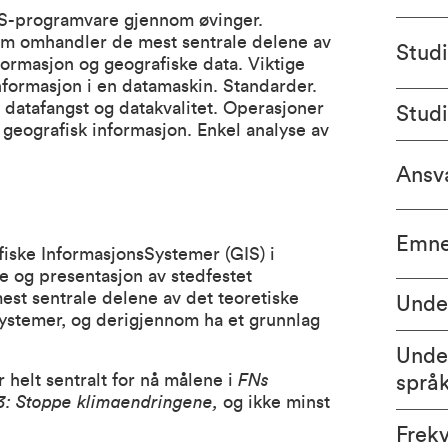
GIS-programvare gjennom øvinger.
om omhandler de mest sentrale delene av
Stud
formasjon og geografiske data. Viktige
nformasjon i en datamaskin. Standarder.
 datafangst og datakvalitet. Operasjoner
Stud
 geografisk informasjon. Enkel analyse av
Ansva
Emne
fiske InformasjonsSystemer (GIS) i
se og presentasjon av stedfestet
est sentrale delene av det teoretiske
Unde
ystemer, og derigjennom ha et grunnlag
Unde
 helt sentralt for nå målene i
FNs
språ
3: Stoppe klimaendringene,
og ikke minst
Frek