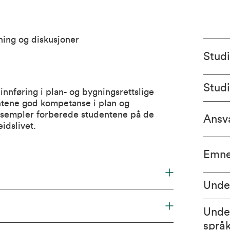
ning og diskusjoner
Stud
Stud
innføring i plan- og bygningsrettslige
entene god kompetanse i plan og
sempler forberede studentene på de
Ansva
idslivet.
Emne
Unde
Unde
språ