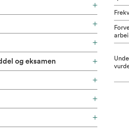
Frek
Forv
arbe
Unde
iddel og eksamen
vurd