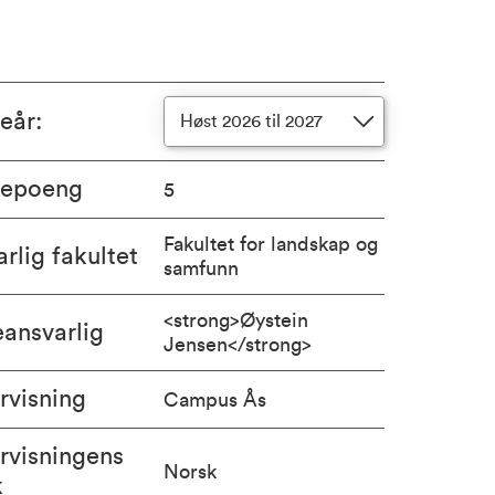
ieår
:
Høst 2026 til 2027
iepoeng
5
Fakultet for landskap og
rlig fakultet
samfunn
<strong>Øystein
ansvarlig
Jensen</strong>
rvisning
Campus Ås
rvisningens
Norsk
k