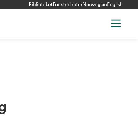
Biblioteket
For studenter
Norwegian
English
og