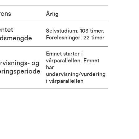
vens
Årlig
entet
Selvstudium: 103 timer.
idsmengde
Forelesninger: 22 timer
Emnet starter i
vårparallellen. Emnet
rvisnings- og
har
eringsperiode
undervisning/vurdering
i vårparallellen