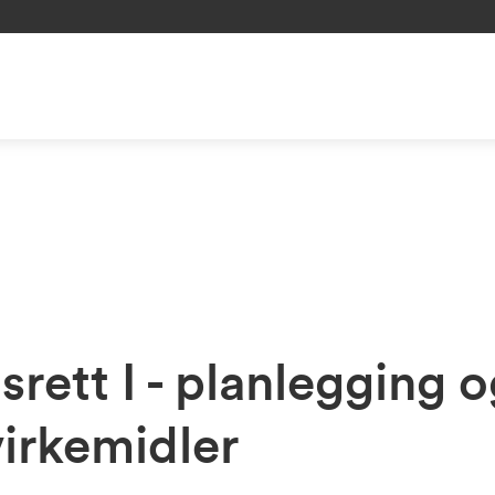
rett I - planlegging 
irkemidler