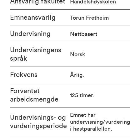
Ansvarlig fakultet
Handelshøyskolen
Emneansvarlig
Torun Fretheim
Undervisning
Nettbasert
Undervisningens
Norsk
språk
Frekvens
Årlig.
Forventet
125 timer.
arbeidsmengde
Emnet har
Undervisnings- og
undervisning/vurdering
vurderingsperiode
i høstparallellen.