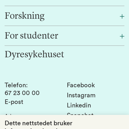
Forskning
Om oss
Finn en ansatt
For studenter
Forskning
Jobb hos oss
Innovasjon
Dyresykehuset
Alumni
Studentlivet
Laboratorier og tjenester
Presse
Canvas
Bærekraftige NMBU
Kontakt oss
Studier og emner
Telefon
:
Facebook
67 23 00 00
Studenttinget
Instagram
E-post
Linkedin
Lag og foreninger
Snapchat
Adresse
:
Si fra om avvik
Postboks 5003
Dette nettstedet bruker
1432 Ås