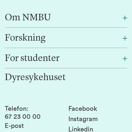
Om NMBU
Forskning
Om oss
Finn en ansatt
For studenter
Forskning
Jobb hos oss
Innovasjon
Dyresykehuset
Alumni
Studentlivet
Laboratorier og tjenester
Presse
Canvas
Bærekraftige NMBU
Kontakt oss
Studier og emner
Telefon
:
Facebook
67 23 00 00
Studenttinget
Instagram
E-post
Linkedin