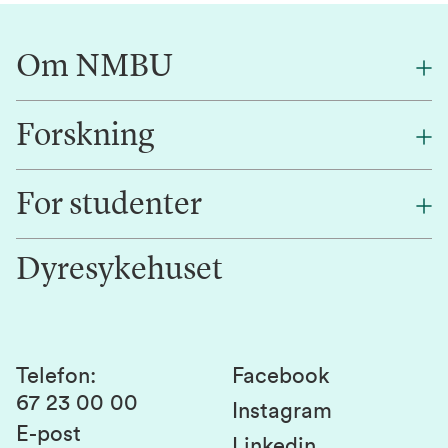
Om NMBU
Forskning
Om oss
Finn en ansatt
For studenter
Forskning
Jobb hos oss
Innovasjon
Dyresykehuset
Alumni
Studentlivet
Laboratorier og tjenester
Presse
Canvas
Bærekraftige NMBU
Kontakt oss
Studier og emner
Telefon
:
Facebook
67 23 00 00
Studenttinget
Instagram
E-post
Linkedin