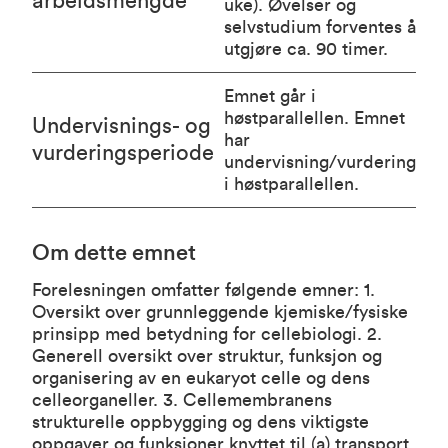
arbeidsmengde
uke). Øvelser og
selvstudium forventes å
utgjøre ca. 90 timer.
Emnet går i
høstparallellen. Emnet
Undervisnings- og
har
vurderingsperiode
undervisning/vurdering
i høstparallellen.
Om dette emnet
Forelesningen omfatter følgende emner: 1.
Oversikt over grunnleggende kjemiske/fysiske
prinsipp med betydning for cellebiologi. 2.
Generell oversikt over struktur, funksjon og
organisering av en eukaryot celle og dens
celleorganeller. 3. Cellemembranens
strukturelle oppbygging og dens viktigste
oppgaver og funksjoner knyttet til (a) transport