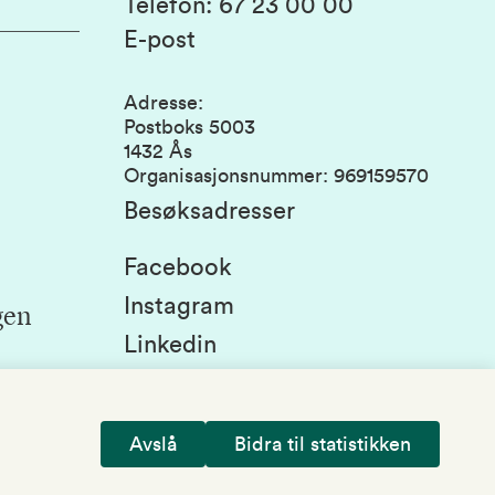
Telefon
:
67 23 00 00
E-post
Adresse
:
Postboks 5003
1432 Ås
Organisasjonsnummer
:
969159570
Besøksadresser
Facebook
Instagram
gen
Linkedin
Snapchat
Avslå
Bidra til statistikken