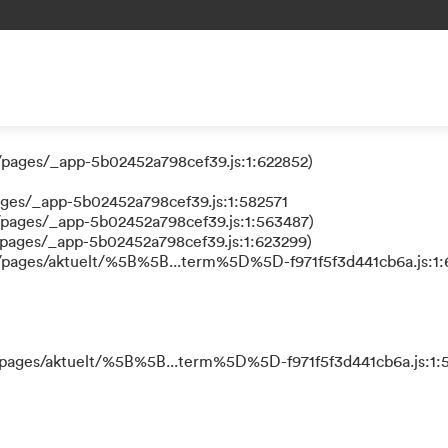
 a function
/pages/_app-5b02452a798cef39.js:1:624111)
/pages/_app-5b02452a798cef39.js:1:622852)
ages/_app-5b02452a798cef39.js:1:582571
/pages/_app-5b02452a798cef39.js:1:563487)
/pages/_app-5b02452a798cef39.js:1:623299)
s/pages/aktuelt/%5B%5B...term%5D%5D-f971f5f3d441cb6a.js:1:
s/pages/aktuelt/%5B%5B...term%5D%5D-f971f5f3d441cb6a.js:1: