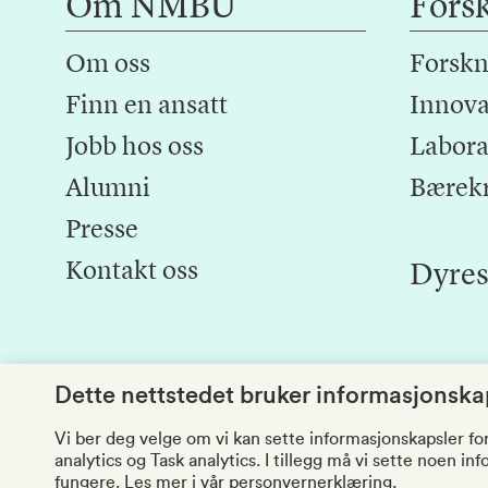
Om NMBU
Fors
Om oss
Forskn
Finn en ansatt
Innova
Jobb hos oss
Laborat
Alumni
Bærek
Presse
Kontakt oss
Dyres
Dette nettstedet bruker informasjonskap
Vi ber deg velge om vi kan sette informasjonskapsler fo
analytics og Task analytics. I tillegg må vi sette noen i
fungere.
Les mer i vår personvernerklæring.