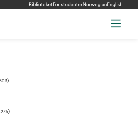
Biblioteket
For studenter
Norwegian
English
603)
5275)