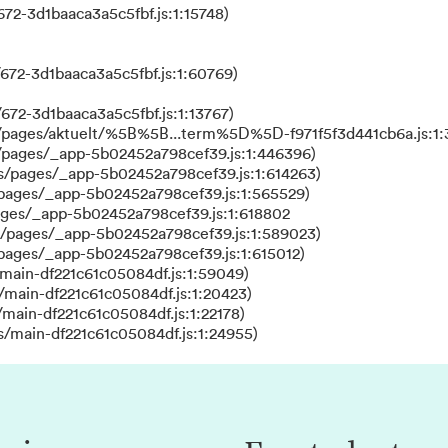
72-3d1baaca3a5c5fbf.js:1:15748)
672-3d1baaca3a5c5fbf.js:1:60769)
672-3d1baaca3a5c5fbf.js:1:13767)
s/pages/aktuelt/%5B%5B...term%5D%5D-f971f5f3d441cb6a.js:1:
/pages/_app-5b02452a798cef39.js:1:446396)
s/pages/_app-5b02452a798cef39.js:1:614263)
/pages/_app-5b02452a798cef39.js:1:565529)
ages/_app-5b02452a798cef39.js:1:618802
s/pages/_app-5b02452a798cef39.js:1:589023)
/pages/_app-5b02452a798cef39.js:1:615012)
main-df221c61c05084df.js:1:59049)
/main-df221c61c05084df.js:1:20423)
main-df221c61c05084df.js:1:22178)
s/main-df221c61c05084df.js:1:24955)