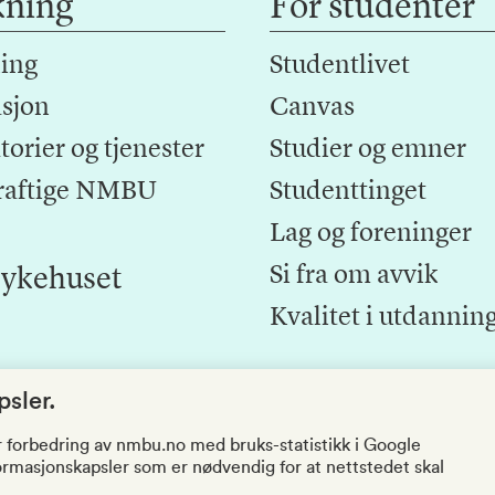
kning
For studenter
ing
Studentlivet
sjon
Canvas
orier og tjenester
Studier og emner
raftige NMBU
Studenttinget
Lag og foreninger
Si fra om avvik
ykehuset
Kvalitet i utdannin
sler.
r forbedring av nmbu.no med bruks-statistikk i Google
nformasjonskapsler som er nødvendig for at nettstedet skal