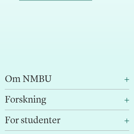
Om NMBU
Forskning
Om oss
Finn en ansatt
For studenter
Forskning
Jobb hos oss
Innovasjon