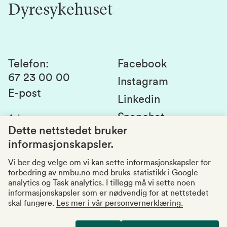
Dyresykehuset
Alumni
Studentlivet
Laboratorier og tjenester
Presse
Canvas
Bærekraftige NMBU
Kontakt oss
Studier og emner
Telefon
:
Facebook
67 23 00 00
Studenttinget
Instagram
E-post
Linkedin
Lag og foreninger
Snapchat
Adresse
:
Si fra om avvik
Postboks 5003
Dette nettstedet bruker
1432 Ås
informasjonskapsler.
Kvalitet i utdanningen
Organisasjonsnummer
:
969159570
Vi ber deg velge om vi kan sette informasjonskapsler for
forbedring av nmbu.no med bruks-statistikk i Google
Besøksadresser
analytics og Task analytics. I tillegg må vi sette noen
informasjonskapsler som er nødvendig for at nettstedet
skal fungere.
Les mer i vår personvernerklæring.
Tilgjengelighetserklæring
Personvernerklæring