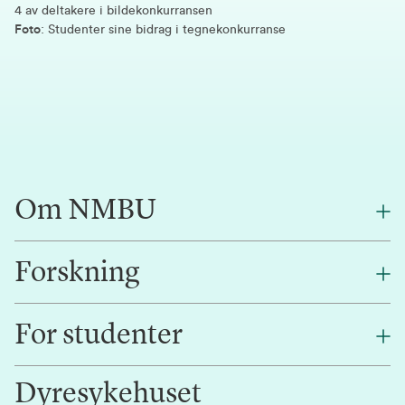
4 av deltakere i bildekonkurransen
Foto
: Studenter sine bidrag i tegnekonkurranse
Om NMBU
Forskning
Om oss
Finn en ansatt
For studenter
Forskning
Jobb hos oss
Innovasjon
Dyresykehuset
Alumni
Studentlivet