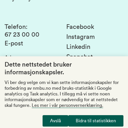
Laboratorier og tjenester
Presse
Canvas
Bærekraftige NMBU
Kontakt oss
Studier og emner
Telefon
:
Facebook
67 23 00 00
Studenttinget
Instagram
E-post
Linkedin
Lag og foreninger
Snapchat
Adresse
:
Si fra om avvik
Postboks 5003
Dette nettstedet bruker
1432 Ås
informasjonskapsler.
Kvalitet i utdanningen
Organisasjonsnummer
:
969159570
Vi ber deg velge om vi kan sette informasjonskapsler for
forbedring av nmbu.no med bruks-statistikk i Google
Besøksadresser
analytics og Task analytics. I tillegg må vi sette noen
informasjonskapsler som er nødvendig for at nettstedet
skal fungere.
Les mer i vår personvernerklæring.
Tilgjengelighetserklæring
Personvernerklæring
Avslå
Bidra til statistikken
Endre cookies